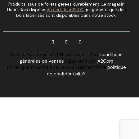
Produits issus de forêts gérées durablement. Le magasin
Huart Bois dispose
du certificat PEFC
qui garantit que des
bois labellisés sont disponibles dans notre stock.
©2025 Huart Bois SA | BE0420.550.230 |
Conditions
générales de ventes
| Site créé par:
A2Com
En naviguant sur ce site, vous acceptez notre
politique
de confidentialité.