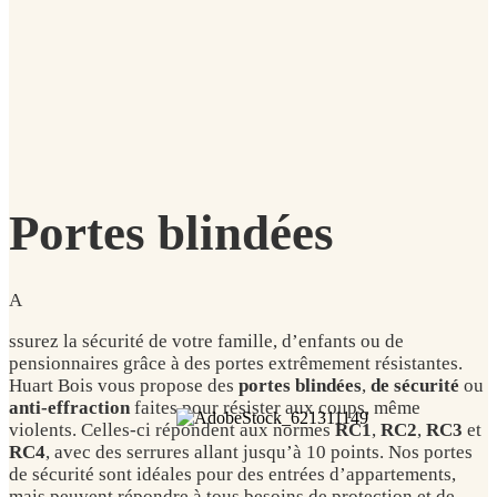
Portes blindées
A
ssurez la sécurité de votre famille, d’enfants ou de
pensionnaires grâce à
des portes extrêmement résistantes.
Huart Bois vous propose des
p
ortes
blindées
,
de sécurité
ou
anti-effraction
faites pour résister aux coups, même
violents. Celles-ci répondent aux normes
RC1
,
RC2
,
RC3
et
RC4
, avec des
serrures allant jusqu’à 10 points. Nos portes
de sécurité sont idéales pour des
entrées d’appartements,
mais peuvent répondre à tous besoins de protection et
de