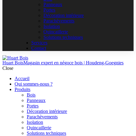
Panneaux
Portes
Décoration intérieure
Parachèvements
Isolation
Quincaillerie
Solutions techniques
Services
Contact
Huart Bois
Magasin expert en négoce bois | Houdeng-Goegnies
Close
Accueil
Qui sommes-nous ?
Produits
Bois
Panneaux
Portes
Décoration intérieure
Parachèvements
Isolation
Quincaillerie
Solutions techniques